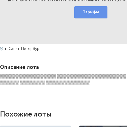
Тарифы
г. Санкт-Петербург
Описание лота
▒▒▒▒▒▒▒▒▒▒▒▒▒▒▒▒▒▒ ▒▒▒▒▒▒▒▒▒▒▒▒▒▒▒▒▒▒▒▒▒▒
▒▒▒▒▒▒ ▒▒▒▒▒▒▒▒ ▒▒▒▒▒▒▒▒▒▒▒▒▒▒
Похожие лоты