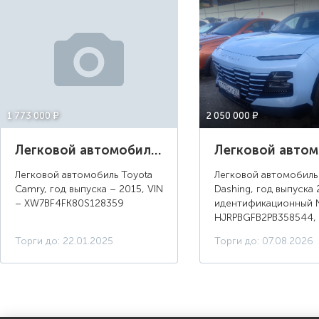
1 773 000 ¤
2 050 000 ¤
Легковой автомобиль Toyota Camry, год выпуска 2015
Легковой автомобиль Toyota
Легковой автомобиль 
Camry, год выпуска – 2015, VIN
Dashing, год выпуска 
– XW7BF4FK80S128359
идентификационный
HJRPBGFB2PB358544, 
голубойМестонахож
Торги до: 22.01.2025
Торги до: 07.08.2026
объекта: г. Самара, ул.
Московское шоссе 1