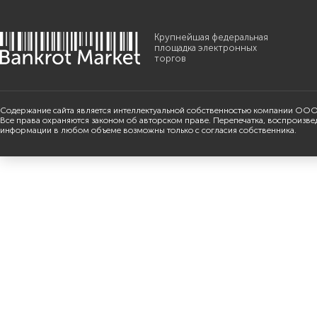
Крупнейшая федеральная
площадка электронных
торгов
Содержание сайта является интеллектуальной собственностью компании ООО
Все права охраняются законом об авторском праве. Перепечатка, воспроизве
информации в любом объеме возможны только с согласия собственника.