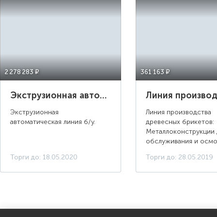
2 278 283 ¤
361 163 ¤
Экструзионная автоматическая линия.
Экструзионная
Линия производства
автоматическая линия б/у.
древесных брикетов:
Металлоконструкции 
обслуживания и осмо
технологического
Торги до: 18.05.2020
Торги до: 28.05.2019
оборудования
Оптимизирующий
торцовочный станок 
производства древес
брикетов инв. №vtc00.