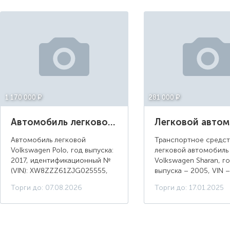
1 170 000 ¤
281 000 ¤
Автомобиль легковой Volkswagen Polo, год выпуска: 2017, цвет: белый
Автомобиль легковой
Транспортное средст
Volkswagen Polo, год выпуска:
легковой автомобиль
2017, идентификационный №
Volkswagen Sharan, г
(VIN): XW8ZZZ61ZJG025555,
выпуска – 2005, VIN –
цвет: белый
WVWZZZ7MZ6V013259
Торги до: 07.08.2026
Торги до: 17.01.2025
зеленый, ПТС – сери
405347 от 25.10.2008 
Коробка автомат Техн