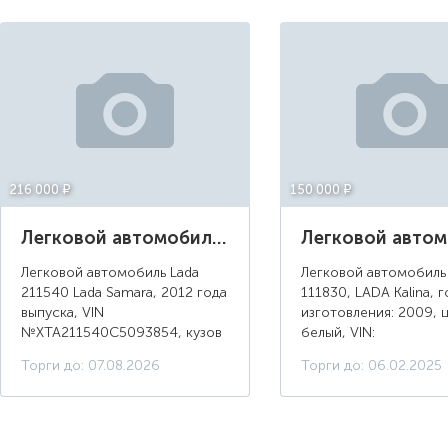
216 000 ¤
150 000 ¤
Легковой автомобиль Lada 211540 Lada Samara, 2012 года выпуска, цвет белый
Легковой автомобиль Lada
Легковой автомобиль
211540 Lada Samara, 2012 года
111830, LADA Kalina, г
выпуска, VIN
изготовления: 2009, ц
№XTA211540C5093854, кузов
белый, VIN:
№XTA211540C5093854,
XTA11183090202094, 
Торги до: 07.08.2026
Торги до: 06.02.2025
двигатель №5654128,
УЕ 110252, г/н: О437
мощность двигателя л.с. (кВт):
изготовитель (страна
81,6/60, цвет белый
"АВТОВАЗ" (Российск
Федерация)...